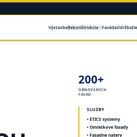
Výstavba
Rekonštrukcia
Fasáda
Údržba
De
200+
OBNOVENYCH
FASAD
SLUZBY
• ETICS systemy
• Omietkove fasady
• Fasadne natery