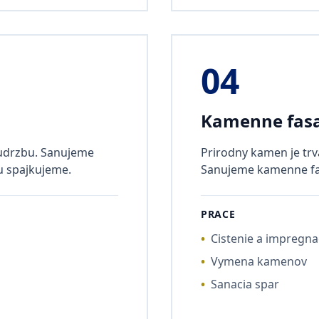
04
Kamenne fas
 udrzbu. Sanujeme
Prirodny kamen je trva
u spajkujeme.
Sanujeme kamenne fas
PRACE
•
Cistenie a impregna
•
Vymena kamenov
•
Sanacia spar