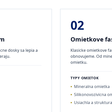
02
em
Omietkove fa
cne dosky sa lepia a
Klasicke omietkove f
eraju.
obnovujeme. Od miner
omietku.
TYPY OMIETOK
•
Mineralna omietka
•
Silikonovozivicna o
•
Usiachla a struktur