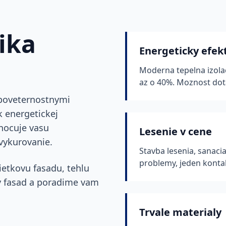
ika
Energeticky efek
Moderna tepelna izola
az o 40%. Moznost dot
 poveternostnymi
k energetickej
nocuje vasu
Lesenie v cene
vykurovanie.
Stavba lesenia, sanaci
problemy, jeden konta
ietkovu fasadu, tehlu
y fasad a poradime vam
Trvale materialy