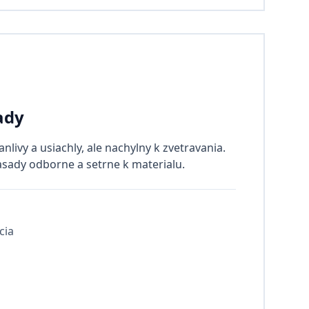
ady
nlivy a usiachly, ale nachylny k zvetravania.
ady odborne a setrne k materialu.
cia