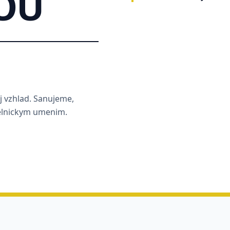
OU
j vzhlad. Sanujeme,
selnickym umenim.