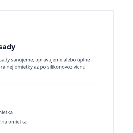
sady
asady sanujeme, opravujeme alebo uplne
alnej omietky az po silikonovozivicnu
mietka
alna omietka