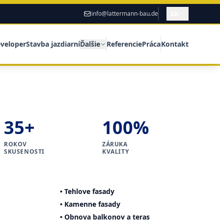
SK
info@lattermann-bau.de
veloper
Stavba jazdiarní
Ďalšie
Referencie
Práca
Kontakt
35+
100%
ROKOV
ZÁRUKA
SKUSENOSTI
KVALITY
• Tehlove fasady
• Kamenne fasady
• Obnova balkonov a teras