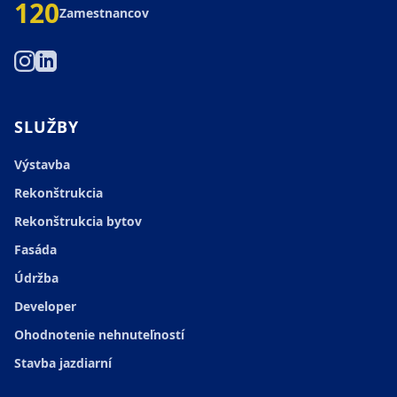
120
Zamestnancov
(öffnet in neuem Tab)
(öffnet in neuem Tab)
SLUŽBY
Výstavba
Rekonštrukcia
Rekonštrukcia bytov
Fasáda
Údržba
Developer
Ohodnotenie nehnuteľností
Stavba jazdiarní