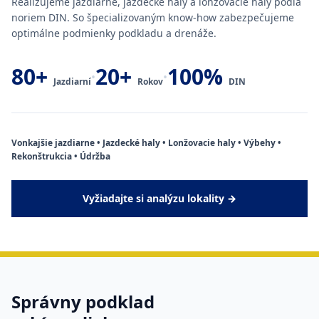
Realizujeme jazdiarne, jazdecké haly a lonžovacie haly podľa
noriem DIN. So špecializovaným know-how zabezpečujeme
optimálne podmienky podkladu a drenáže.
80+
20+
100%
•
•
Jazdiarní
Rokov
DIN
Vonkajšie jazdiarne • Jazdecké haly • Lonžovacie haly • Výbehy •
Rekonštrukcia • Údržba
Vyžiadajte si analýzu lokality →
Správny podklad