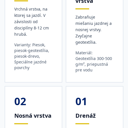
vrstva
Vrchná vrstva, na
ktorej sa jazdí. V
Zabraňuje
závislosti od
miešaniu jazdnej a
disciplíny 8-12 cm
nosnej vrstvy.
hrubá.
Zvyčajne
geotextília.
Varianty: Piesok,
piesok-geotextília,
Materiál:
piesok-drevo,
Geotextília 300-500
špeciálne jazdné
g/m², priepustná
povrchy
pre vodu
02
01
Nosná vrstva
Drenáž