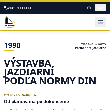
Zum Inhalt springen
SK
0351 - 4 31 31 31
1990
Viac ako 35 rokov
Partner pre jazdiarne
VÝSTAVBA
JAZDIARNÍ
PODĽA NORMY DIN
VÝSTAVBA JAZDIARNÍ
Od plánovania po dokončenie