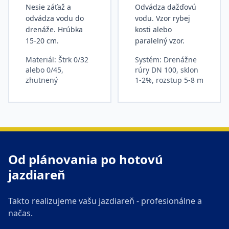
Nesie záťaž a
Odvádza dažďovú
odvádza vodu do
vodu. Vzor rybej
drenáže. Hrúbka
kosti alebo
15-20 cm.
paralelný vzor.
Materiál: Štrk 0/32
Systém: Drenážne
alebo 0/45,
rúry DN 100, sklon
zhutnený
1-2%, rozstup 5-8 m
Od plánovania po hotovú
jazdiareň
Takto realizujeme vašu jazdiareň - profesionálne a
načas.