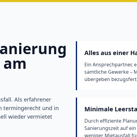
anierung
Alles aus einer 
k am
Ein Ansprechpartner, e
sämtliche Gewerke – Mal
übergeben bezugsfert
all. Als erfahrener
n termingerecht und in
Minimale Leerst
ell wieder vermietet
Durch effiziente Planu
Sanierungszeit auf ei
weniger Mietausfall für