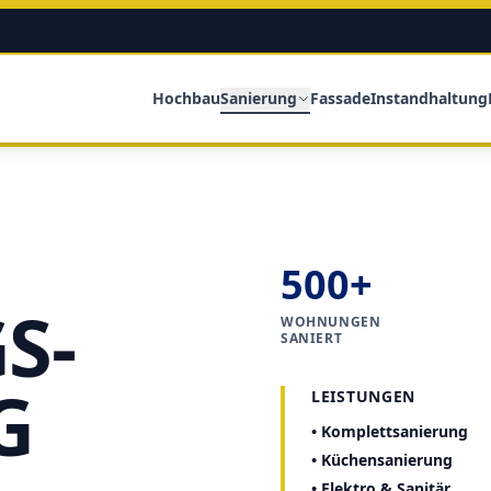
Hochbau
Sanierung
Fassade
Instandhaltung
500+
S-
WOHNUNGEN
SANIERT
G
LEISTUNGEN
• Komplettsanierung
• Küchensanierung
• Elektro & Sanitär