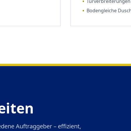
•
Türverbreiterungen
•
Bodengleiche Dusch
eiten
ene Auftraggeber – effizient,