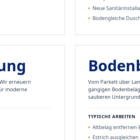
•
Neue Sanitärinstalla
•
Bodengleiche Dusc
ung
Boden
 Wir erneuern
Vom Parkett über Lamin
für moderne
gängigen Bodenbeläge
sauberen Untergrund
TYPISCHE ARBEITEN
•
Altbelag entfernen
•
Estrich ausgleichen