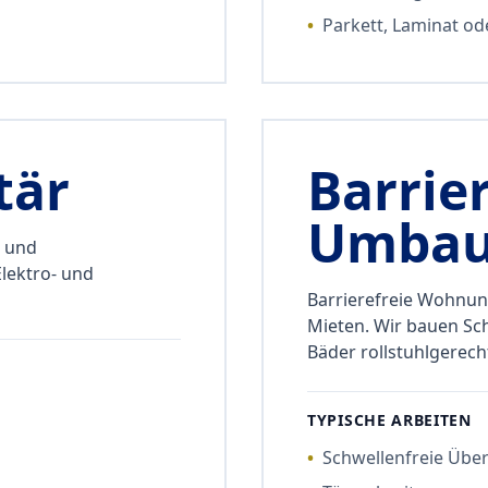
•
Parkett, Laminat od
tär
Barrier
Umba
o und
Elektro- und
Barrierefreie Wohnun
Mieten. Wir bauen Sch
Bäder rollstuhlgerech
TYPISCHE ARBEITEN
•
Schwellenfreie Übe