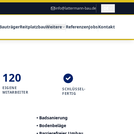
DE
info@lattermann-bau.de
Bauträger
Reitplatzbau
Weitere
Referenzen
Jobs
Kontakt
120
EIGENE
SCHLÜSSEL-
MITARBEITER
FERTIG
• Badsanierung
• Bodenbeläge
• Barrierefreier Umbau