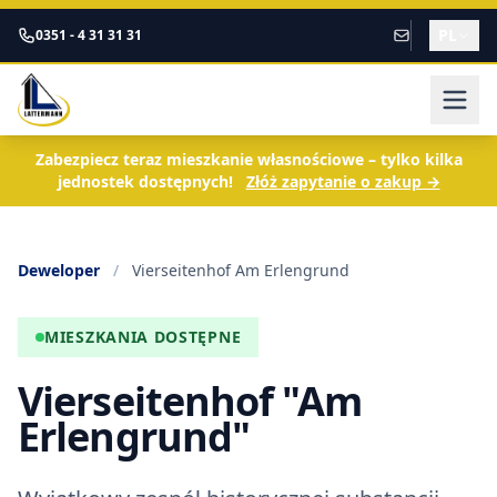
Zum Inhalt springen
PL
0351 - 4 31 31 31
Zabezpiecz teraz mieszkanie własnościowe – tylko kilka
jednostek dostępnych!
Złóż zapytanie o zakup →
Deweloper
/
Vierseitenhof Am Erlengrund
MIESZKANIA DOSTĘPNE
Vierseitenhof "Am
Erlengrund"