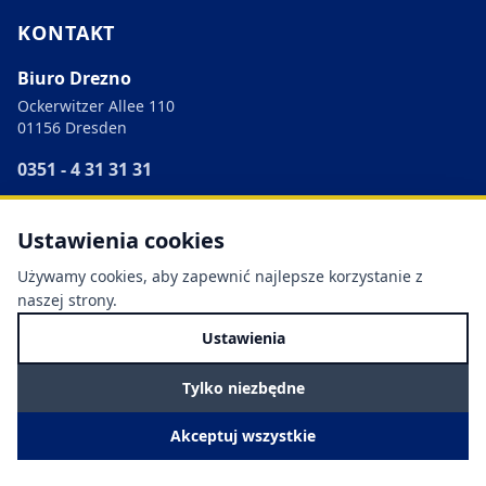
KONTAKT
Biuro Drezno
Ockerwitzer Allee 110
01156 Dresden
0351 - 4 31 31 31
info@lattermann-bau.de
Ustawienia cookies
Używamy cookies, aby zapewnić najlepsze korzystanie z
naszej strony.
4,3
Ustawienia
(öffnet in neuem Tab)
18 Google Bewertungen
PQ-VOB
(öffnet in neuem Tab)
Präqualifiziert seit 2009
Tylko niezbędne
Akceptuj wszystkie